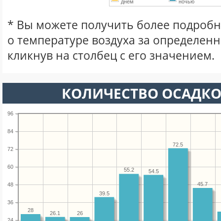
днем
ночью
* Вы можете получить более подро
о температуре воздуха за определен
кликнув на столбец с его значением.
КОЛИЧЕСТВО ОСАДКО
96
84
72.5
72
60
55.2
54.5
45.7
48
39.5
36
28
26.1
26
24