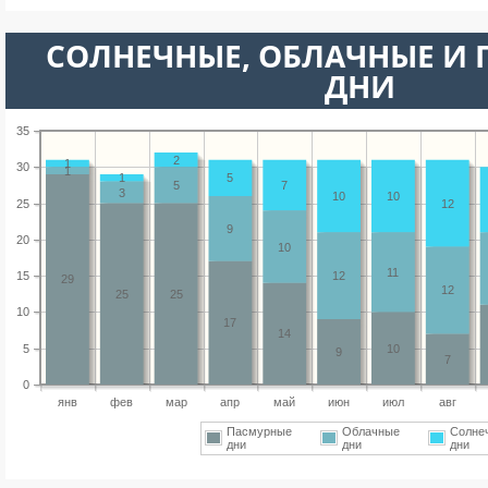
CОЛНЕЧНЫЕ, ОБЛАЧНЫЕ И
ДНИ
35
2
1
30
1
1
5
5
7
3
10
10
25
12
9
20
10
11
15
12
29
12
25
25
10
17
14
5
10
9
7
0
янв
фев
мар
апр
май
июн
июл
авг
Пасмурные
Облачные
Солне
дни
дни
дни