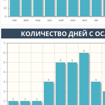
12
0
янв
фев
мар
апр
май
июн
июл
авг
КОЛИЧЕСТВО ДНЕЙ С О
7
6
6
5
5
5
4
3
3
3
2
1
1
1
1