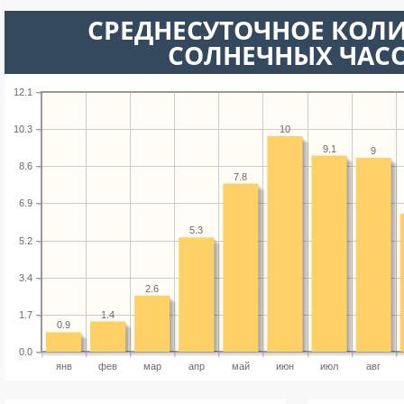
СРЕДНЕСУТОЧНОЕ КОЛ
СОЛНЕЧНЫХ ЧАС
12.1
10
10.3
9.1
9
8.6
7.8
6.9
5.3
5.2
3.4
2.6
1.4
1.7
0.9
0.0
янв
фев
мар
апр
май
июн
июл
авг