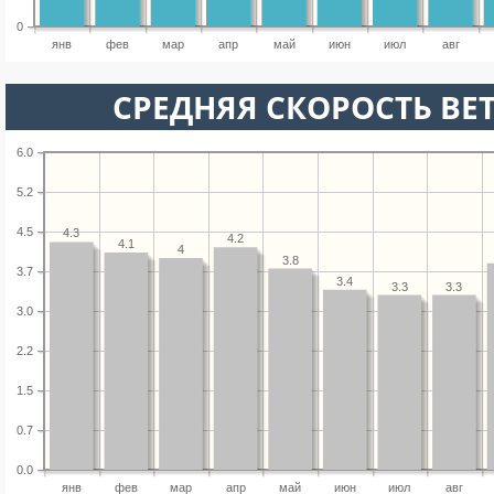
0
янв
фев
мар
апр
май
июн
июл
авг
СРЕДНЯЯ СКОРОСТЬ ВЕТ
6.0
5.2
4.5
4.3
4.2
4.1
4
3.8
3.7
3.4
3.3
3.3
3.0
2.2
1.5
0.7
0.0
янв
фев
мар
апр
май
июн
июл
авг