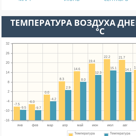
ТЕМПЕРАТУРА ВОЗДУХА ДНЕ
°C
32
26
22.2
21.7
19.4
20
1
15.1
14.6
14.1
14
12.3
8.3
8.0
8
2.9
2
0.0
-4.2
-4
-6.0
-7.5
-9.5
-9.7
-10
-16
янв
фев
мар
апр
май
июн
июл
авг
Температура
Температура