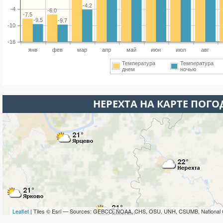
-4.2
-4
-6.0
-7.5
-9.5
-9.7
-10
-16
янв
фев
мар
апр
май
июн
июл
авг
Температура
Температура
днем
ночью
НЕРЕХТА НА КАРТЕ ПОГ
Leaflet
| Tiles © Esri — Sources: GEBCO, NOAA, CHS, OSU, UNH, CSUMB, National 