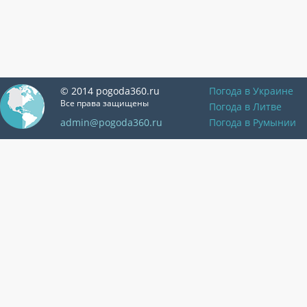
© 2014 pogoda360.ru
Погода в Украине
Все права защищены
Погода в Литве
admin@pogoda360.ru
Погода в Румынии