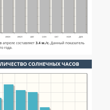
июн
июл
авг
сен
окт
ноя
дек
в апреле составляет
3.4 м./с.
Данный показатель
о года.
ОЛИЧЕСТВО СОЛНЕЧНЫХ ЧАСОВ