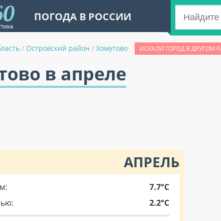
ПОГОДА В РОССИИ
бласть
/
Островский район
/
Хомутово
ИСКАЛИ ГОРОД В ДРУГОМ 
тово в апреле
АПРЕЛЬ
м:
7.7°C
чью:
2.2°C