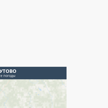
УТОВО
те погоды