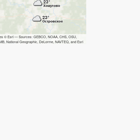
iles © Esri — Sources: GEBCO, NOAA, CHS, OSU,
B, National Geographic, DeLorme, NAVTEQ, and Esri