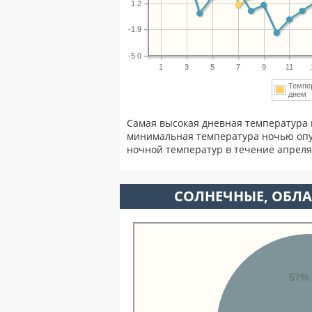
1.2
-1.9
-5.0
1
3
5
7
9
11
Темпе
дне
Самая высокая дневная температура 
минимальная температура ночью опу
ночной температур в течение апрел
CОЛНЕЧНЫЕ, ОБЛА
57%