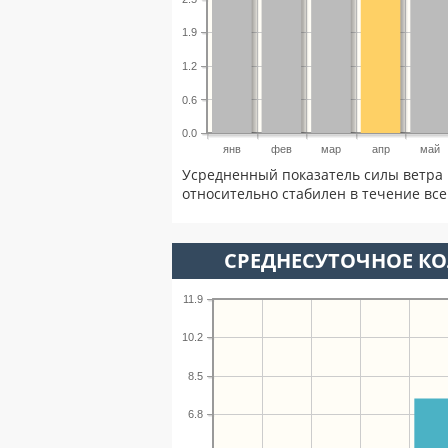
1.9
1.2
0.6
0.0
янв
фев
мар
апр
май
Усредненный показатель силы ветра 
относительно стабилен в течение всег
СРЕДНЕСУТОЧНОЕ К
11.9
10.2
8.5
6.8