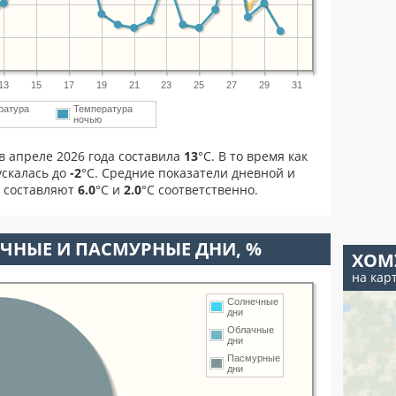
13
15
17
19
21
23
25
27
29
31
ратура
Температура
м
ночью
в апреле 2026 года составила
13
°С. В то время как
скалась до
-2
°C. Средние показатели дневной и
я составляют
6.0
°С и
2.0
°С соответственно.
ЧНЫЕ И ПАСМУРНЫЕ ДНИ, %
ХОМ
на кар
Солнечные
дни
Облачные
дни
Пасмурные
дни