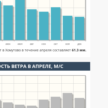
июн
июл
авг
сен
окт
ноя
дек
т в Хомутово в течение апреля составляет
61.3 мм.
СТЬ ВЕТРА В АПРЕЛЕ, М/С