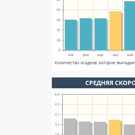
64
48
32
16
0
янв
фев
мар
апр
май
Количество осадков, которое выпадае
СРЕДНЯЯ СКОРО
5.0
4.3
3.7
3.1
2.5