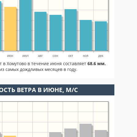
июн
июл
авг
сен
окт
ноя
дек
т в Хомутово в течение июня составляет
68.6 мм.
из самых дождливых месяцев в году.
ОСТЬ ВЕТРА В ИЮНЕ, М/С