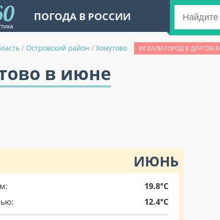
ПОГОДА В РОССИИ
бласть
/
Островский район
/
Хомутово
ИСКАЛИ ГОРОД В ДРУГОМ 
тово в июне
ИЮНЬ
м:
19.8°C
чью:
12.4°C