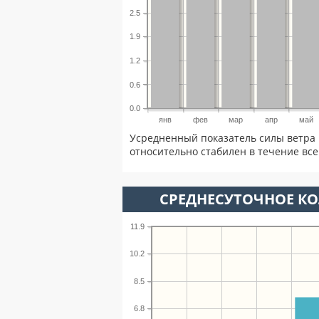
2.5
1.9
1.2
0.6
0.0
янв
фев
мар
апр
май
Усредненный показатель силы ветра 
относительно стабилен в течение всег
СРЕДНЕСУТОЧНОЕ К
11.9
10.2
8.5
6.8