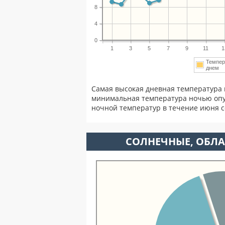
8
4
0
1
3
5
7
9
11
1
Темпер
днем
Самая высокая дневная температура 
минимальная температура ночью опу
ночной температур в течение июня 
CОЛНЕЧНЫЕ, ОБЛА