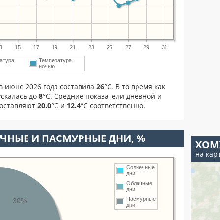
3
15
17
19
21
23
25
27
29
31
атура
Температура
ночью
в июне 2026 года составила
26
°С. В то время как
скалась до
8
°C. Средние показатели дневной и
составляют
20.0
°С и
12.4
°С соответственно.
ЧНЫЕ И ПАСМУРНЫЕ ДНИ, %
ХОМ
на кар
Солнечные
дни
Облачные
дни
Пасмурные
30%
дни