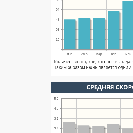
64
48
32
16
0
янв
фев
мар
апр
май
Количество осадков, которое выпадае
Таким образом июнь является одним 
СРЕДНЯЯ СКОР
5.0
4.3
3.7
3.1