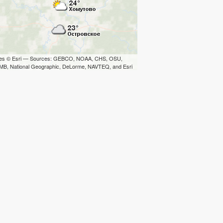
iles © Esri — Sources: GEBCO, NOAA, CHS, OSU,
B, National Geographic, DeLorme, NAVTEQ, and Esri