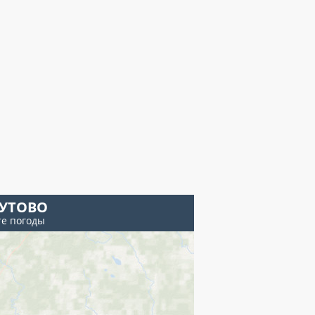
УТОВО
те погоды