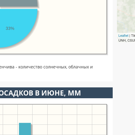
33%
Leaflet
| T
UNH, CSUM
енчива - количество солнечных, облачных и
ОСАДКОВ В ИЮНЕ, ММ