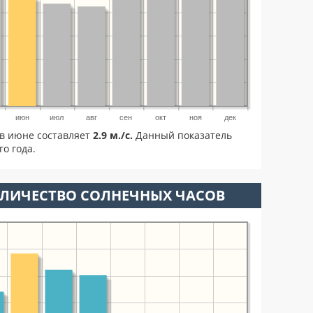
июн
июл
авг
сен
окт
ноя
дек
в июне составляет
2.9 м./с.
Данный показатель
о года.
ОЛИЧЕСТВО СОЛНЕЧНЫХ ЧАСОВ