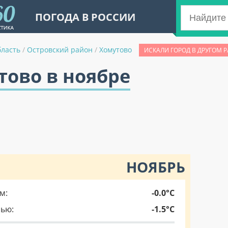
ПОГОДА В РОССИИ
бласть
/
Островский район
/
Хомутово
ИСКАЛИ ГОРОД В ДРУГОМ 
тово в ноябре
НОЯБРЬ
м:
-0.0°C
чью:
-1.5°C