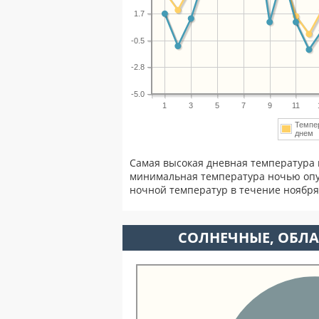
1.7
-0.5
-2.8
-5.0
1
3
5
7
9
11
Темпе
дне
Самая высокая дневная температура 
минимальная температура ночью опу
ночной температур в течение ноябр
CОЛНЕЧНЫЕ, ОБЛА