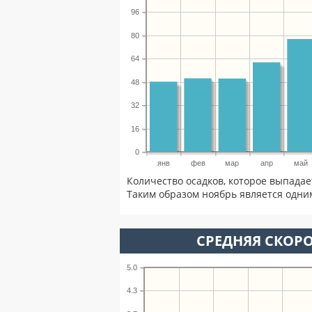
96
80
64
48
32
16
0
янв
фев
мар
апр
май
Количество осадков, которое выпадае
Таким образом ноябрь является одним
СРЕДНЯЯ СКОРО
5.0
4.3