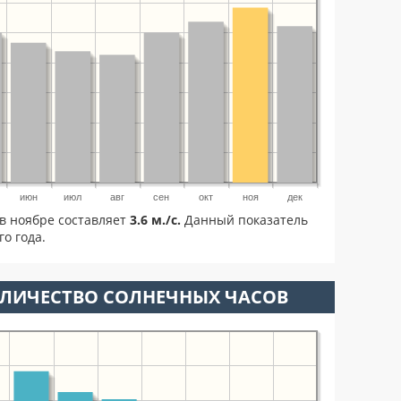
июн
июл
авг
сен
окт
ноя
дек
в ноябре составляет
3.6 м./с.
Данный показатель
о года.
ОЛИЧЕСТВО СОЛНЕЧНЫХ ЧАСОВ