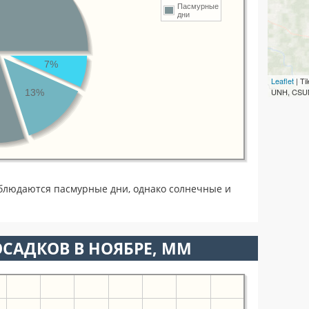
Пасмурные
дни
7%
Leaflet
| T
UNH, CSUM
13%
блюдаются пасмурные дни, однако солнечные и
САДКОВ В НОЯБРЕ, ММ