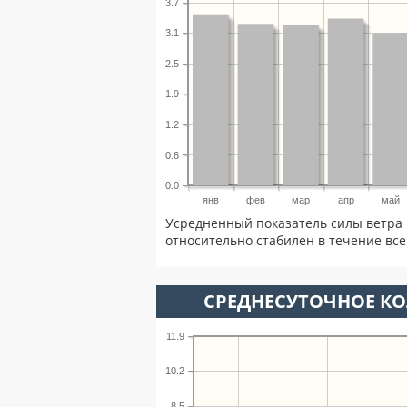
3.7
3.1
2.5
1.9
1.2
0.6
0.0
янв
фев
мар
апр
май
Усредненный показатель силы ветра 
относительно стабилен в течение всег
СРЕДНЕСУТОЧНОЕ К
11.9
10.2
8.5