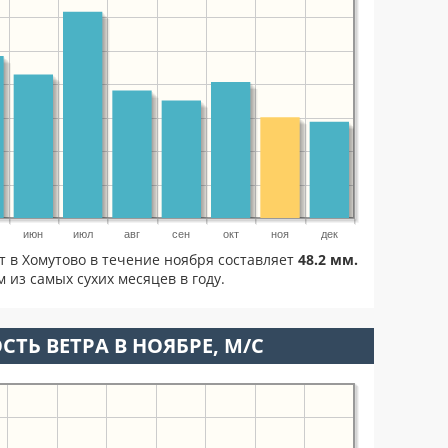
июн
июл
авг
сен
окт
ноя
дек
т в Хомутово в течение ноября составляет
48.2 мм.
 из самых сухих месяцев в году.
СТЬ ВЕТРА В НОЯБРЕ, М/С