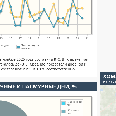
13
15
17
19
21
23
25
27
29
31
ратура
Температура
м
ночью
в ноябре 2025 года составила
8
°С. В то время как
скалась до
-3
°C. Средние показатели дневной и
я составляют
2.2
°С и
1.1
°С соответственно.
ХОМ
на кар
ЧНЫЕ И ПАСМУРНЫЕ ДНИ, %
Солнечные
дни
Облачные
дни