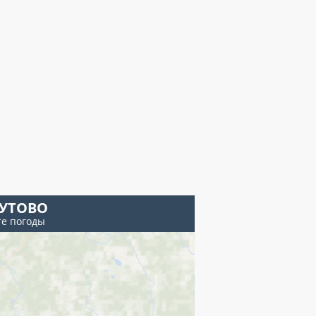
УТОВО
те погоды