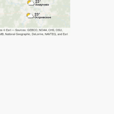
iles © Esri — Sources: GEBCO, NOAA, CHS, OSU,
B, National Geographic, DeLorme, NAVTEQ, and Esri