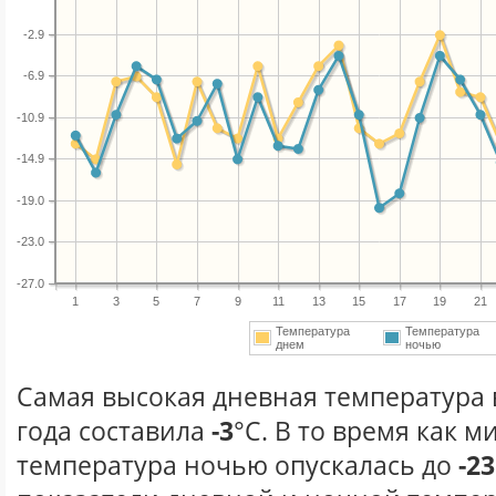
-2.9
-6.9
-10.9
-14.9
-19.0
-23.0
-27.0
1
3
5
7
9
11
13
15
17
19
21
Температура
Температура
днем
ночью
Самая высокая дневная температура 
года составила
-3
°С. В то время как 
температура ночью опускалась до
-23