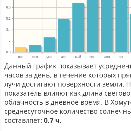
6.8
5.1
3.4
1.7
0.0
янв
фев
мар
апр
май
июн
июл
авг
Данный график показывает усреднен
часов за день, в течение которых п
лучи достигают поверхности земли. 
показатель влияют как длина световог
облачность в дневное время. В Хому
среднесуточное количество солнечны
составляет:
0.7 ч.