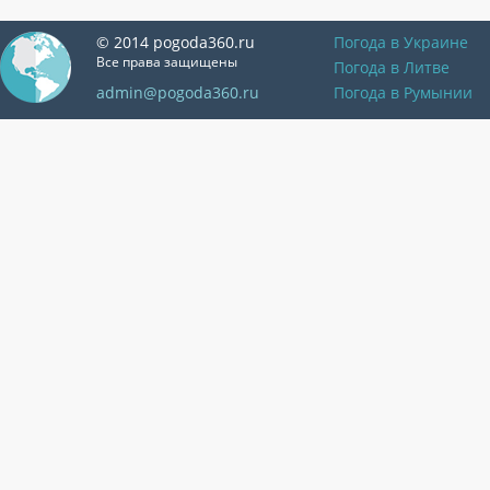
© 2014 pogoda360.ru
Погода в Украине
Все права защищены
Погода в Литве
admin@pogoda360.ru
Погода в Румынии