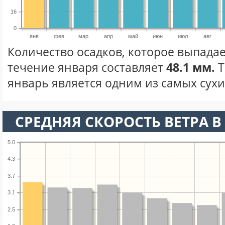
16
0
янв
фев
мар
апр
май
июн
июл
авг
Количество осадков, которое выпадае
течение января составляет
48.1 мм.
Т
январь является одним из самых сухих
СРЕДНЯЯ СКОРОСТЬ ВЕТРА В 
5.0
4.3
3.7
3.1
2.5