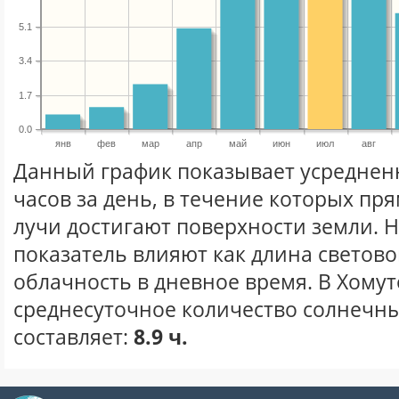
5.1
3.4
1.7
0.0
янв
фев
мар
апр
май
июн
июл
авг
Данный график показывает усреднен
часов за день, в течение которых п
лучи достигают поверхности земли. 
показатель влияют как длина световог
облачность в дневное время. В Хому
среднесуточное количество солнечны
составляет:
8.9 ч.