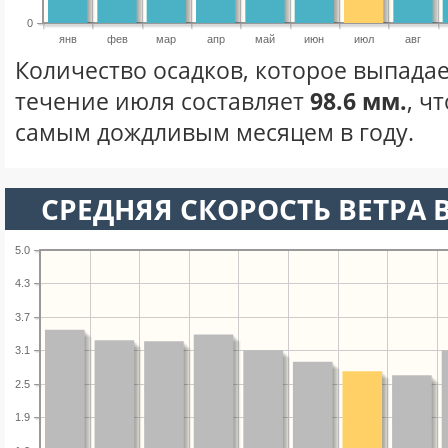
0
янв
фев
мар
апр
май
июн
июл
авг
Количество осадков, которое выпадае
течение июля составляет
98.6 мм.
, ч
самым дождливым месяцем в году.
СРЕДНЯЯ СКОРОСТЬ ВЕТРА 
5.0
4.3
3.7
3.1
2.5
1.9