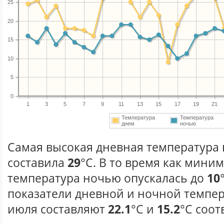
25
20
15
10
5
0
1
3
5
7
9
11
13
15
17
19
21
Температура
Температура
днем
ночью
Самая высокая дневная температура 
составила
29
°С. В то время как мини
температура ночью опускалась до
10
показатели дневной и ночной темпер
июля составляют
22.1
°С и
15.2
°С соот