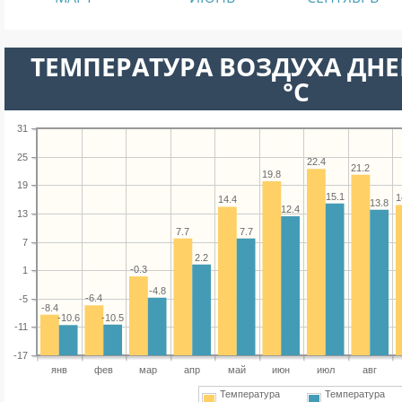
ТЕМПЕРАТУРА ВОЗДУХА ДНЕ
°C
31
25
22.4
21.2
19.8
19
15.1
1
14.4
13.8
12.4
13
7.7
7.7
7
2.2
-0.3
1
-4.8
-6.4
-5
-8.4
-10.5
-10.6
-11
-17
янв
фев
мар
апр
май
июн
июл
авг
Температура
Температура