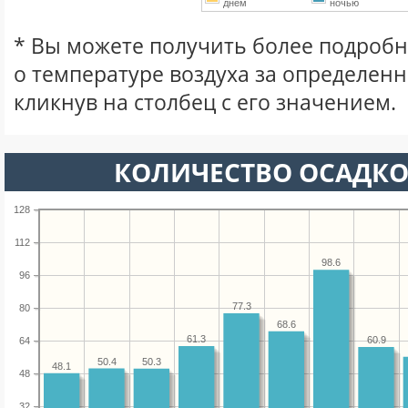
днем
ночью
* Вы можете получить более подро
о температуре воздуха за определен
кликнув на столбец с его значением.
КОЛИЧЕСТВО ОСАДКО
128
112
98.6
96
77.3
80
68.6
61.3
60.9
64
50.4
50.3
48.1
48
32