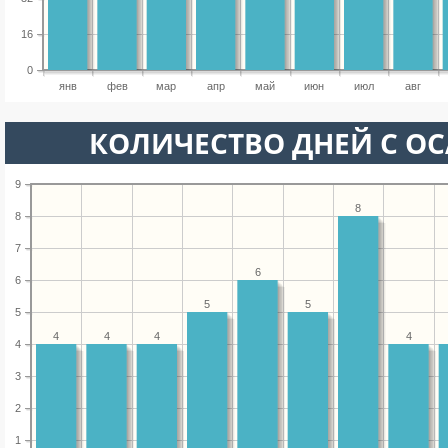
16
0
янв
фев
мар
апр
май
июн
июл
авг
КОЛИЧЕСТВО ДНЕЙ С О
9
8
8
7
6
6
5
5
5
4
4
4
4
4
3
2
1