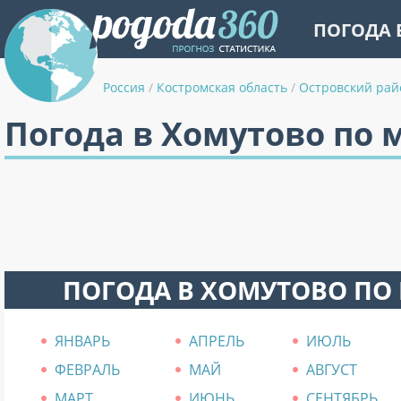
ПОГОДА 
Россия
/
Костромская область
/
Островский рай
Погода в Хомутово по 
ПОГОДА В ХОМУТОВО ПО
ЯНВАРЬ
АПРЕЛЬ
ИЮЛЬ
ФЕВРАЛЬ
МАЙ
АВГУСТ
МАРТ
ИЮНЬ
СЕНТЯБРЬ