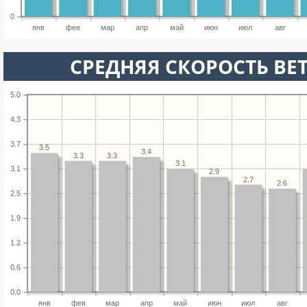
0
янв
фев
мар
апр
май
июн
июл
авг
СРЕДНЯЯ СКОРОСТЬ ВЕТ
5.0
4.3
3.7
3.5
3.4
3.3
3.3
3.1
3.1
2.9
2.7
2.6
2.5
1.9
1.2
0.6
0.0
янв
фев
мар
апр
май
июн
июл
авг