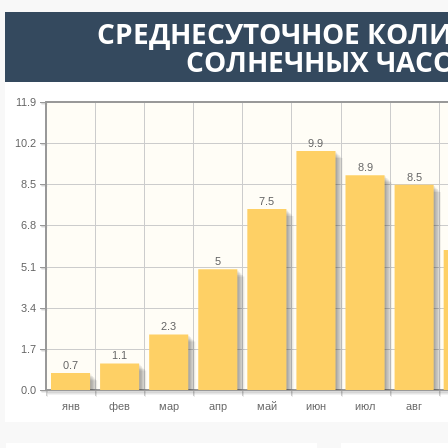
СРЕДНЕСУТОЧНОЕ КОЛ
СОЛНЕЧНЫХ ЧАС
11.9
9.9
10.2
8.9
8.5
8.5
7.5
6.8
5
5.1
3.4
2.3
1.7
1.1
0.7
0.0
янв
фев
мар
апр
май
июн
июл
авг