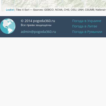
Leaflet
| Tiles © Esri — Sources: GEBCO, NOAA, CHS, OSU, UNH, CSUMB, National 
© 2014 pogoda360.ru
Погода в Украине
Все права защищены
Погода в Литве
admin@pogoda360.ru
Погода в Румынии