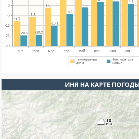
4.1
1.2
3
1.0
-4.1
-6.3
-5
-9.3
-13.1
-13
-20.2
-20.8
-21
-29
янв
фев
мар
апр
май
июн
июл
авг
Температура
Температура
днем
ночью
ИНЯ НА КАРТЕ ПОГОД