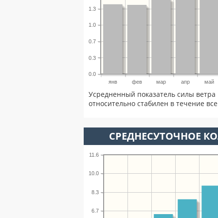
1.3
1.0
0.7
0.3
0.0
янв
фев
мар
апр
май
Усредненный показатель силы ветра 
относительно стабилен в течение всег
СРЕДНЕСУТОЧНОЕ К
11.6
10.0
8.3
6.7