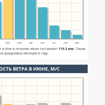
июн
июл
авг
сен
окт
ноя
дек
т в Ине в течение июня составляет
110.3 мм.
Таким
ых дождливых месяцев в году.
ОСТЬ ВЕТРА В ИЮНЕ, М/С