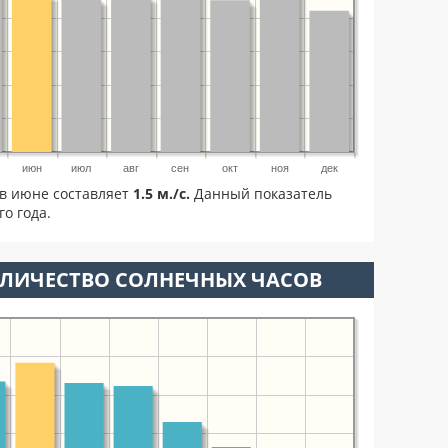
июн
июл
авг
сен
окт
ноя
дек
в июне составляет
1.5 м./с.
Данный показатель
о года.
ОЛИЧЕСТВО СОЛНЕЧНЫХ ЧАСОВ