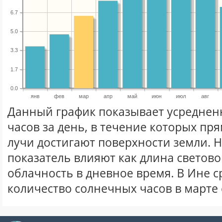
6.7
5.0
3.3
1.7
0.0
янв
фев
мар
апр
май
июн
июл
авг
Данный график показывает усреднен
часов за день, в течение которых п
лучи достигают поверхности земли. 
показатель влияют как длина световог
облачность в дневное время. В Ине 
количество солнечных часов в марте 