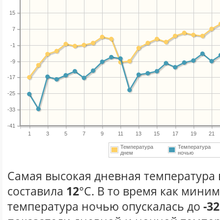
15
7
-1
-9
-17
-25
-33
-41
1
3
5
7
9
11
13
15
17
19
21
Температура
Температура
днем
ночью
Самая высокая дневная температура в
составила
12
°С. В то время как мини
температура ночью опускалась до
-32