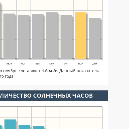
июн
июл
авг
сен
окт
ноя
дек
в ноябре составляет
1.6 м./с.
Данный показатель
о года.
ОЛИЧЕСТВО СОЛНЕЧНЫХ ЧАСОВ