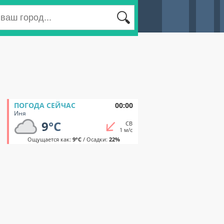
ПОГОДА СЕЙЧАС
00:00
Иня
9
°C
СВ
1 м/с
Ощущается как:
9°C
/ Осадки:
22%