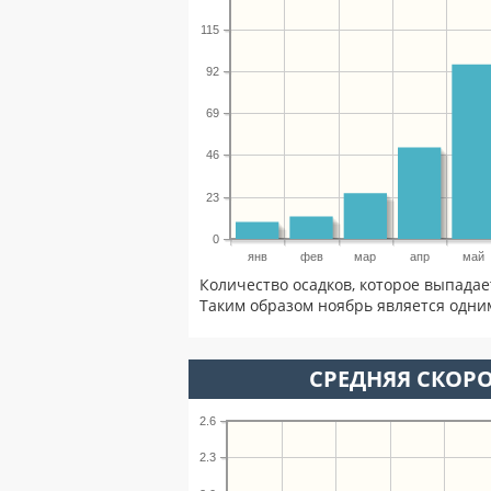
115
92
69
46
23
0
янв
фев
мар
апр
май
Количество осадков, которое выпадае
Таким образом ноябрь является одним
СРЕДНЯЯ СКОРО
2.6
2.3