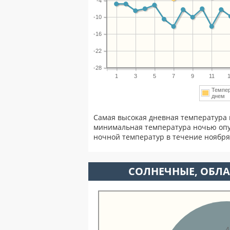
-4
-10
-16
-22
-28
1
3
5
7
9
11
Темпе
днем
Самая высокая дневная температура 
минимальная температура ночью опу
ночной температур в течение ноябр
CОЛНЕЧНЫЕ, ОБЛА