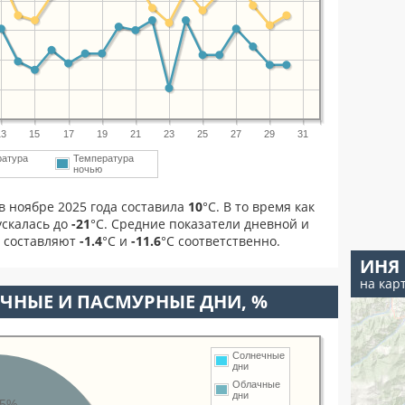
13
15
17
19
21
23
25
27
29
31
ратура
Температура
ночью
в ноябре 2025 года составила
10
°С. В то время как
скалась до
-21
°C. Средние показатели дневной и
я составляют
-1.4
°С и
-11.6
°С соответственно.
ИНЯ
на кар
ЧНЫЕ И ПАСМУРНЫЕ ДНИ, %
Солнечные
дни
Облачные
дни
45%