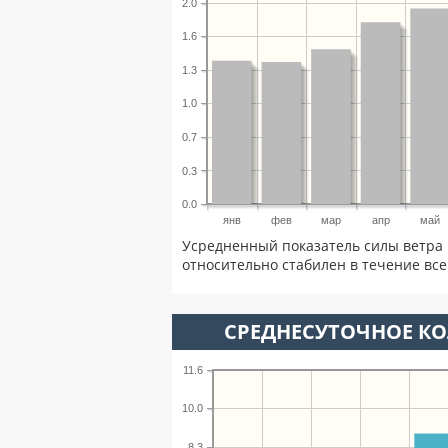
2.0
1.6
1.3
1.0
0.7
0.3
0.0
янв
фев
мар
апр
май
Усредненный показатель силы ветра 
относительно стабилен в течение всег
СРЕДНЕСУТОЧНОЕ К
11.6
10.0
8.3