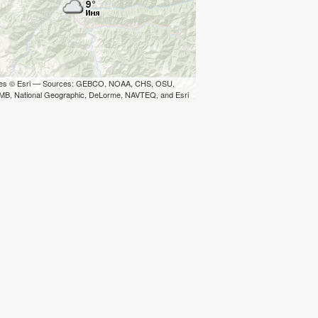
iles © Esri — Sources: GEBCO, NOAA, CHS, OSU,
B, National Geographic, DeLorme, NAVTEQ, and Esri