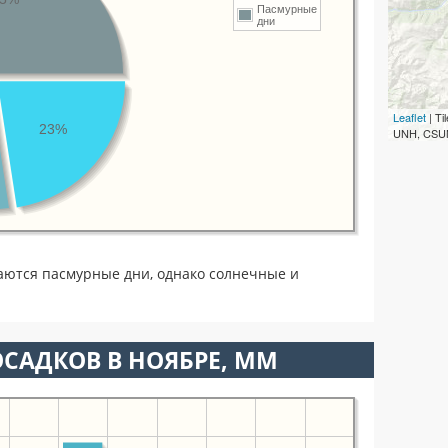
Пасмурные
дни
Leaflet
| T
23%
UNH, CSUM
аются пасмурные дни, однако солнечные и
САДКОВ В НОЯБРЕ, ММ