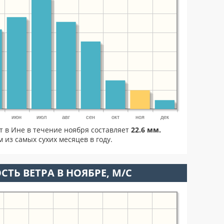
июн
июл
авг
сен
окт
ноя
дек
т в Ине в течение ноября составляет
22.6 мм.
 из самых сухих месяцев в году.
СТЬ ВЕТРА В НОЯБРЕ, М/С