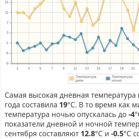
15
11
7
3
-1
-5
-9
1
3
5
7
9
11
13
15
17
19
21
Температура
Температура
днем
ночью
Самая высокая дневная температура 
года составила
19
°С. В то время как
температура ночью опускалась до
-4
°
показатели дневной и ночной темпер
сентября составляют
12.8
°С и
-0.5
°С с