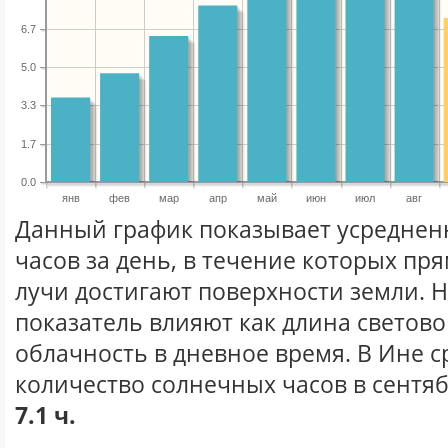
6.7
5.0
3.3
1.7
0.0
янв
фев
мар
апр
май
июн
июл
авг
Данный график показывает усреднен
часов за день, в течение которых п
лучи достигают поверхности земли. 
показатель влияют как длина световог
облачность в дневное время. В Ине 
количество солнечных часов в сентяб
7.1 ч.