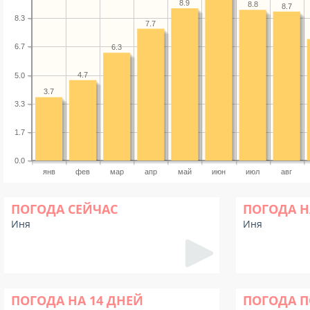
8.9
8.8
8.7
8.3
7.7
6.7
6.3
4.7
5.0
3.7
3.3
1.7
0.0
янв
фев
мар
апр
май
июн
июл
авг
ПОГОДА СЕЙЧАС
ПОГОДА Н
Иня
Иня
ПОГОДА НА 14 ДНЕЙ
ПОГОДА П