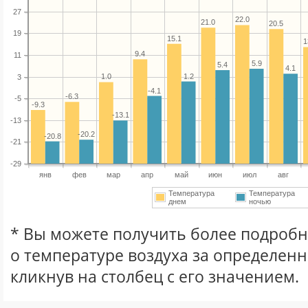
27
22.0
21.0
20.5
19
15.1
1
9.4
11
5.9
5.4
4.1
1.2
1.0
3
-4.1
-6.3
-5
-9.3
-13.1
-13
-20.2
-20.8
-21
-29
янв
фев
мар
апр
май
июн
июл
авг
Температура
Температура
днем
ночью
* Вы можете получить более подро
о температуре воздуха за определен
кликнув на столбец с его значением.