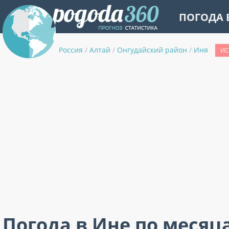
ПОГОДА 
Россия
/
Алтай
/
Онгудайский район
/
Иня
ИС
Погода в Ине по месяц