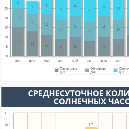
6
9
11
7
9
25
12
11
12
20
10
9
11
11
11
15
10
10
10
10
15
13
11
5
10
10
9
9
8
0
янв
фев
мар
апр
май
июн
июл
авг
Пасмурные
Облачные
Солне
дни
дни
дни
СРЕДНЕСУТОЧНОЕ КОЛ
СОЛНЕЧНЫХ ЧАС
11.6
9.7
10.0