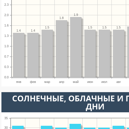
2.3
1.9
2.0
1.8
1.6
1.5
1.5
1.5
1.5
1.4
1.4
1.3
1.0
0.7
0.3
0.0
янв
фев
мар
апр
май
июн
июл
авг
CОЛНЕЧНЫЕ, ОБЛАЧНЫЕ И
ДНИ
35
30