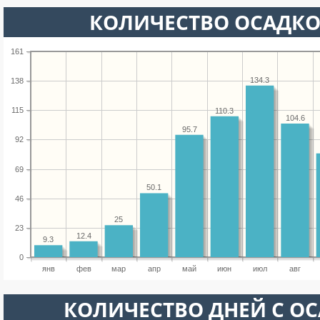
КОЛИЧЕСТВО ОСАДКО
161
134.3
138
115
110.3
104.6
95.7
92
69
50.1
46
25
23
12.4
9.3
0
янв
фев
мар
апр
май
июн
июл
авг
КОЛИЧЕСТВО ДНЕЙ С О